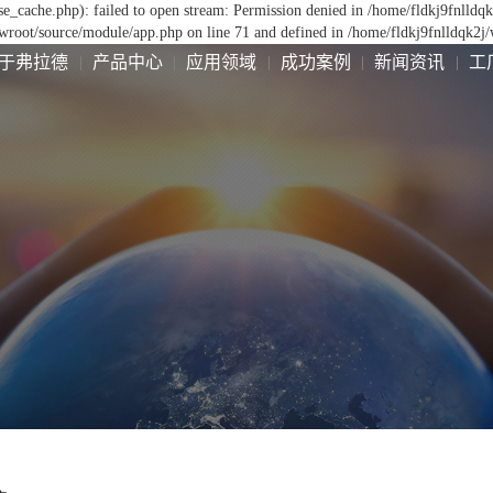
se_cache.php): failed to open stream: Permission denied in /home/fldkj9fnlld
wwroot/source/module/app.php on line 71 and defined in /home/fldkj9fnlldqk2
于弗拉德
产品中心
应用领域
成功案例
新闻资讯
工