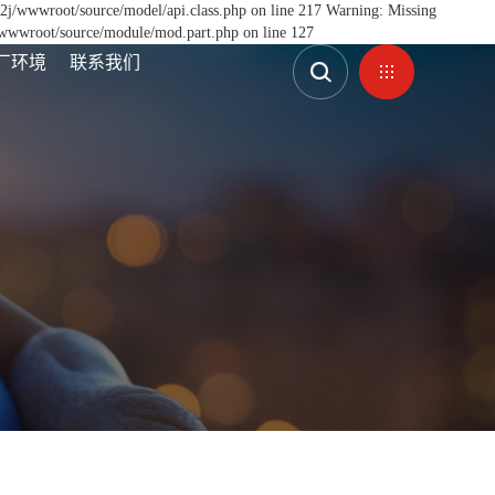
qk2j/wwwroot/source/model/api.class.php on line 217 Warning: Missing
j/wwwroot/source/module/mod.part.php on line 127
厂环境
联系我们