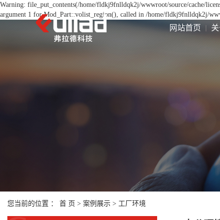
Warning: file_put_contents(/home/fldkj9fnlldqk2j/wwwroot/source/cache/licen
argument 1 for Mod_Part::volist_region(), called in /home/fldkj9fnlldqk2j/w
网站首页
关
您当前的位置 ：
首 页
>
案例展示
>
工厂环境