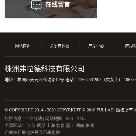
网站首页
关于弗拉德
产品中心
应用
株洲弗拉德科技有限公司
地址：株洲市天元区科瑞路12号 电话：13607331905（袁女士） 186733
© COPYRIGHT 2014 - 2020 COPYRIGHT © 2016 FULLAD.
热推信息
|
企业分站
|
网站地图
|
RSS
|
XML
主营区域：
江苏
武汉
上海
北京
浙江
湖南
株洲
石墨炉
石墨化炉
高温石墨化炉