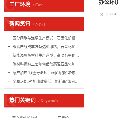
C
办公环
工厂环境
Case
2021-0
N
新闻资讯
News
区分间歇与连续生产模式，石墨化炉设备采购避开选型常见误区
碳素产线成套装备选型思路，石墨化炉设备兼顾工艺适配与长期稳定运行
新能源负极材料生产选型，高温石墨化炉怎样适配多样化热处理工艺需求
碳材料提纯工艺如何借助高温石墨化炉稳定把控成品纯度与批次一致性
感应加热“线圈寿命短、维护频繁”如何破解？
金属热处理“加热效率低、能耗高”如何破解？
K
热门关键词
Keywords