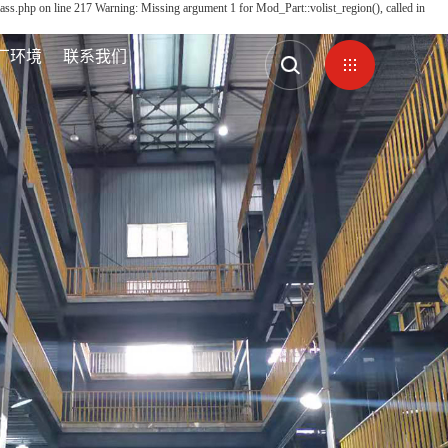
ass.php on line 217 Warning: Missing argument 1 for Mod_Part::volist_region(), called in
厂环境
联系我们