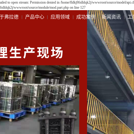
ailed to open stream: Permission denied in /home/fldkj9fnlldqk2j/wwwroot/source/model/api.cl
9fnlldqk2j/wwwroot/source/module/mod.part.php on line 127
于弗拉德
产品中心
应用领域
成功案例
新闻资讯
工