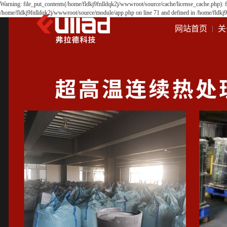
Warning: file_put_contents(/home/fldkj9fnlldqk2j/wwwroot/source/cache/license_cache.php): f
/home/fldkj9fnlldqk2j/wwwroot/source/module/app.php on line 71 and defined in /home/fldkj
网站首页
关