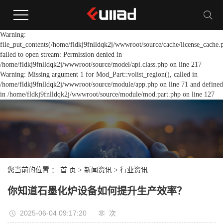
Warning:
file_put_contents(/home/fldkj9fnlldqk2j/wwwroot/source/cache/license_cache.
failed to open stream: Permission denied in
/home/fldkj9fnlldqk2j/wwwroot/source/model/api.class.php on line 217
Warning: Missing argument 1 for Mod_Part::volist_region(), called in
/home/fldkj9fnlldqk2j/wwwroot/source/module/app.php on line 71 and defined
in /home/fldkj9fnlldqk2j/wwwroot/source/module/mod.part.php on line 127
您当前的位置 ：
首 页
>
新闻资讯
>
行业资讯
你知道石墨化炉设备如何提升生产效率？
2025-06-04 09:17:20
次