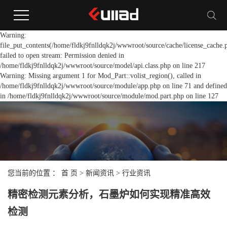
Warning:
file_put_contents(/home/fldkj9fnlldqk2j/wwwroot/source/cache/license_cache.
failed to open stream: Permission denied in
/home/fldkj9fnlldqk2j/wwwroot/source/model/api.class.php on line 217
Warning: Missing argument 1 for Mod_Part::volist_region(), called in
/home/fldkj9fnlldqk2j/wwwroot/source/module/app.php on line 71 and defined
in /home/fldkj9fnlldqk2j/wwwroot/source/module/mod.part.php on line 127
您当前的位置 ：
首 页
>
新闻资讯
>
行业资讯
精密检测元素分析，石墨炉如何实现精准高效
检测