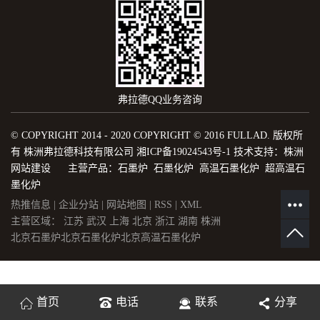
弗拉德QQ业务咨询
© COPYRIGHT 2014 - 2020 COPYRIGHT © 2016 FULLAD. 版权所
有 株洲弗拉德科技有限公司
湘ICP备19024543号-1
技术支持：
株洲
网站建设
主营产品：石墨炉 石墨化炉 高温石墨化炉 超高温石
墨化炉
热推信息
|
企业分站
|
网站地图
|
RSS
|
XML
主营区域：
江苏
武汉
上海
北京
浙江
湖南
株洲
北京石墨炉
北京石墨化炉
北京高温石墨化炉
首页
电话
联系
分享