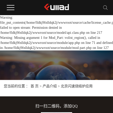
Warning:
file_put_contents(/home/fldkj9fnlldqk2j/wwwroot/source/cache/license_cache.
failed to open stream: Permission denied in
/home/fldkj9fnlldqk2j/wwwroot/source/model/api.class.php on line 217
Warning: Missing argument 1 for Mod_Part::volist_region(), called in
/home/fldkj9fnlldqk2j/wwwroot/source/module/app.php on line 71 and defined
in /home/fldkj9fnlldqk2j/wwwroot/source/module/mod.part.php on line 127
您当前的位置 ：
首 页
>
产品介绍
>
北京闪速烧结炉应用
扫一扫二维码，添加QQ