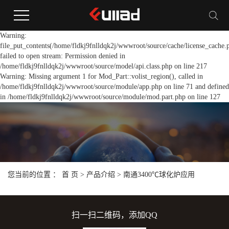
Warning:
file_put_contents(/home/fldkj9fnlldqk2j/wwwroot/source/cache/license_cache.
failed to open stream: Permission denied in
/home/fldkj9fnlldqk2j/wwwroot/source/model/api.class.php on line 217
Warning: Missing argument 1 for Mod_Part::volist_region(), called in
/home/fldkj9fnlldqk2j/wwwroot/source/module/app.php on line 71 and defined
in /home/fldkj9fnlldqk2j/wwwroot/source/module/mod.part.php on line 127
您当前的位置 ：
首 页
>
产品介绍
>
南通3400℃球化炉应用
扫一扫二维码，添加QQ