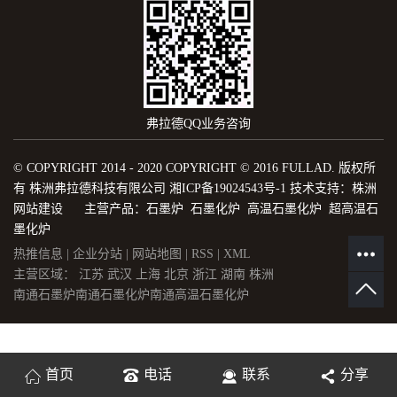
弗拉德QQ业务咨询
© COPYRIGHT 2014 - 2020 COPYRIGHT © 2016 FULLAD. 版权所
有 株洲弗拉德科技有限公司
湘ICP备19024543号-1
技术支持：
株洲
网站建设
主营产品：石墨炉 石墨化炉 高温石墨化炉 超高温石
墨化炉
热推信息
|
企业分站
|
网站地图
|
RSS
|
XML
主营区域：
江苏
武汉
上海
北京
浙江
湖南
株洲
南通石墨炉
南通石墨化炉
南通高温石墨化炉
首页
电话
联系
分享