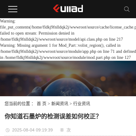
Warning:
file_put_contents(/home/fldkj9fnlldqk2j/wwwroot/source/cache/license_cache.
failed to open stream: Permission denied in
/home/fldkj9fnlldqk2j/wwwroot/source/model/api.class.php on line 217
Warning: Missing argument 1 for Mod_Part::volist_region(), called in
/home/fldkj9fnlldqk2j/wwwroot/source/module/app.php on line 71 and defined
in /home/fldkj9fnlldqk2j/wwwroot/source/module/mod.part.php on line 127
您当前的位置 ：
首 页
>
新闻资讯
>
行业资讯
你知道石墨炉的检测误差如何校正？
2025-08-04 09:19:39
次